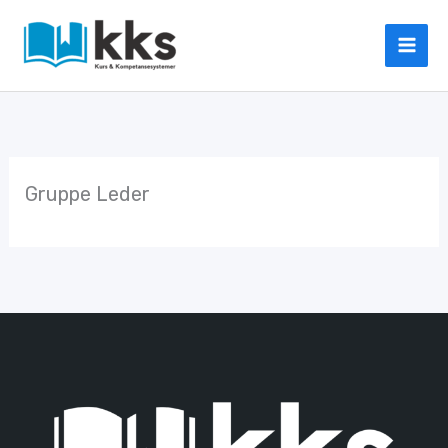
Hopp
rett
til
innholdet
Gruppe Leder